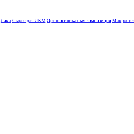
Лаки
Сырье для ЛКМ
Органосиликатная композиция
Микросте