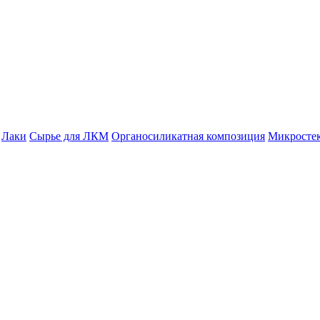
Лаки
Сырье для ЛКМ
Органосиликатная композиция
Микросте