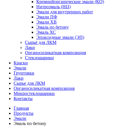
Кремнийорганические эмали (КО)
Нитроэмаль (НЦ)
Эмали для внутренних работ
Эмали ПФ
Эмали ХВ
Эмаль по бетону
Эмаль ХС
Эпоксидные эмали (ЭП)
Сырьё для ЛКМ
Лаки
Органосиликатная композиция
Стеклошарики
Краски
Эмали
Грунтовки
Лаки
Сырье для ЛКМ
Органосиликатная композиция
Микростеклошарики
Контакты
Главная
Продукты
Эмали
Эмаль по бетону