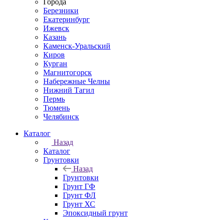
Города
Березники
Екатеринбург
Ижевск
Казань
Каменск-Уральский
Киров
Курган
Магнитогорск
Набережные Челны
Нижний Тагил
Пермь
Тюмень
Челябинск
Каталог
Назад
Каталог
Грунтовки
Назад
Грунтовки
Грунт ГФ
Грунт ФЛ
Грунт ХС
Эпоксидный грунт