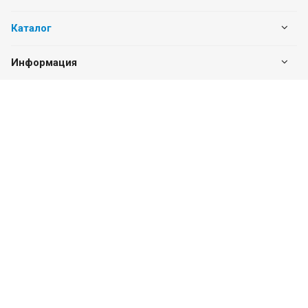
Каталог
Информация
Наши контакты
+7 (342) 202-64-00
Пн. – Пт.: с 8:00 до 17:30
Сб. – Вс.: Выходной
Екатеринбург, Никольский переулок, 1, склад 9
vitahim59@mail.ru
ИНН: 5905285619
ОГРН: 1115905003059