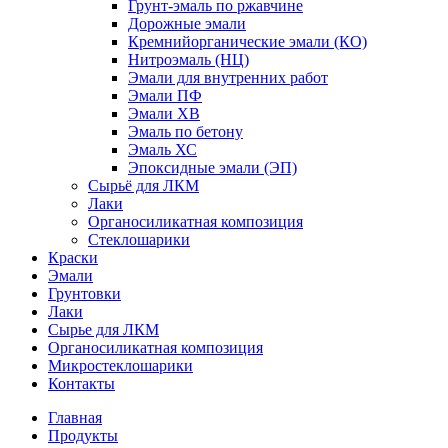
Грунт-эмаль по ржавчине
Дорожные эмали
Кремнийорганические эмали (КО)
Нитроэмаль (НЦ)
Эмали для внутренних работ
Эмали ПФ
Эмали ХВ
Эмаль по бетону
Эмаль ХС
Эпоксидные эмали (ЭП)
Сырьё для ЛКМ
Лаки
Органосиликатная композиция
Стеклошарики
Краски
Эмали
Грунтовки
Лаки
Сырье для ЛКМ
Органосиликатная композиция
Микростеклошарики
Контакты
Главная
Продукты