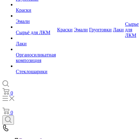
Краски
Эмали
Сырье
Краски
Эмали
Грунтовки
Лаки
для
Сырьё для ЛКМ
ЛКМ
Лаки
Органосиликатная
композиция
Стеклошарики
0
0