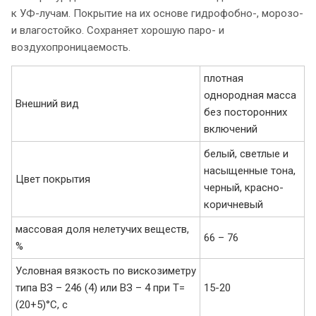
к УФ-лучам. Покрытие на их основе гидрофобно-, морозо-
и влагостойко. Сохраняет хорошую паро- и
воздухопроницаемость.
плотная
однородная масса
Внешний вид
без посторонних
включений
белый, светлые и
насыщенные тона,
Цвет покрытия
черный, красно-
коричневый
массовая доля нелетучих веществ,
66 – 76
%
Условная вязкость по вискозиметру
типа ВЗ – 246 (4) или ВЗ – 4 при Т=
15-20
(20+5)°С, с