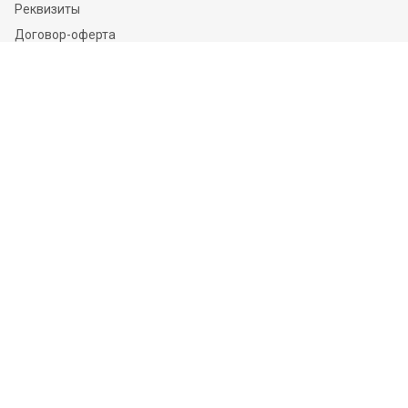
Реквизиты
Договор-оферта
Соглашение на обработку персональных данных
Политика конфиденциальности
Соглашение о cookie
Каталог
Грунтовки
Краски
Эмали
Сырьё для ЛКМ
Лаки
Органосиликатная композиция
Стеклошарики
Информация
Доставка